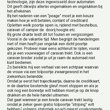
technologie, zijn deze ingewisseld door automaten.
Dit geeft dikwijls allerlei ongemakken en ongelukken bij 
het afrekenen.
Bij het naderen van een “peage” moet je een keuze 
maken hoe je wilt betalen, contant of creditcard.
Opletten welk poortje open is, rijdend met bestelbus, 
caravan of camper de  doorij hoogte etc.
Bij grote drukte leidt dit tot fouten en vergissingen. 
Vooral in de vakantie tijd. Men begrijpt de handelingen 
niet of men heeft per ongeluk een dicht poortje 
gekozen. Probeer maar eens achteruit te rijden, vooral 
als je een vouwwagen of caravan trekt. Ook is een 
caravan breder zodat je uit je raam de automaat niet 
kunt bedienen.
Zo bereikte mij een verhaal van een echtpaar waarvan 
de vrouw via een tolpoortje zwaargewond in het 
ziekenhuis belandde.
Omdat je eerst het trajectkaartje, daarna de creditkaart, 
in de daartoe bestemde gleuf moet stoppen en als je 
ook nog een bonnetje wilt hebben moet je op de knop 
drukken en de hele handel uitnemen.
Dat gaat wanneer je een brede caravan trekt lastig 
omdat je zeker geen gratis tolpoortje “striping” wilt 
hebben.( volgens statistiek a.n.w.b meest voorkomende 