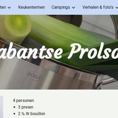
ten
Keukentermen
Campings
Verhalen & foto's
ip to main content
Skip to navigat
abantse Prols
4 personen:
3 preien
2 ½ ltr bouillon