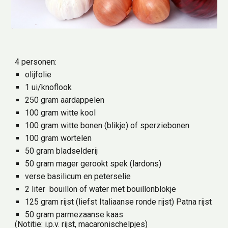
4 personen:
olijfolie
1 ui/knoflook
250 gram aardappelen
100 gram witte kool
100 gram witte bonen (blikje) of sperziebonen
100 gram wortelen
50 gram bladselderij
50 gram mager gerookt spek (lardons)
verse basilicum en peterselie
2 liter  bouillon of water met bouillonblokje
125 gram rijst (liefst Italiaanse ronde rijst) Patna rijst
50 gram parmezaanse kaas
(Notitie: i.p.v. rijst, macaronischelpjes)