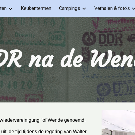
ten
Keukentermen
Campings
Verhalen & foto's
ip to main content
Skip to navigat
DR na de Wen
 ," wiedervereinigung "of Wende genoemd.
it  de tijd tijdens de regering van Walter 