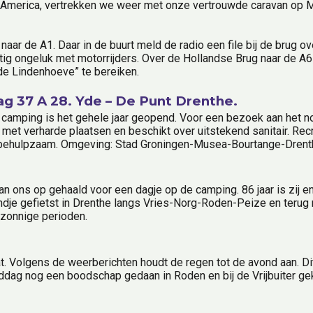
st America, vertrekken we weer met onze vertrouwde caravan op 
naar de A1. Daar in de buurt meld de radio een file bij de brug ov
ig ongeluk met motorrijders. Over de Hollandse Brug naar de A6 
de Lindenhoeve” te bereiken.
g 37 A 28. Yde – De Punt Drenthe.
amping is het gehele jaar geopend. Voor een bezoek aan het noo
t verharde plaatsen en beschikt over uitstekend sanitair. Recreat
 en behulpzaam. Omgeving: Stad Groningen-Musea-Bourtange-Dren
n ons op gehaald voor een dagje op de camping. 86 jaar is zij en
ndje gefietst in Drenthe langs Vries-Norg-Roden-Peize en terug n
 zonnige perioden.
t. Volgens de weerberichten houdt de regen tot de avond aan. Dit
middag nog een boodschap gedaan in Roden en bij de Vrijbuiter g