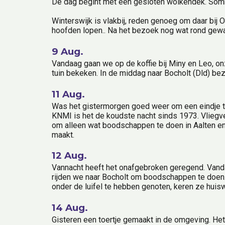
De dag begint met een gesloten wolkendek. Sombe
Winterswijk is vlakbij, reden genoeg om daar bij O
hoofden lopen.. Na het bezoek nog wat rond gewa
9 Aug.
Vandaag gaan we op de koffie bij Miny en Leo, on
tuin bekeken. In de middag naar Bocholt (Dld) bez
11 Aug.
Was het gistermorgen goed weer om een eindje te
KNMI is het de koudste nacht sinds 1973. Vliegve
om alleen wat boodschappen te doen in Aalten en 
maakt.
12 Aug.
Vannacht heeft het onafgebroken geregend. Vandaa
rijden we naar Bocholt om boodschappen te doen. B
onder de luifel te hebben genoten, keren ze hui
14 Aug.
Gisteren een toertje gemaakt in de omgeving. He