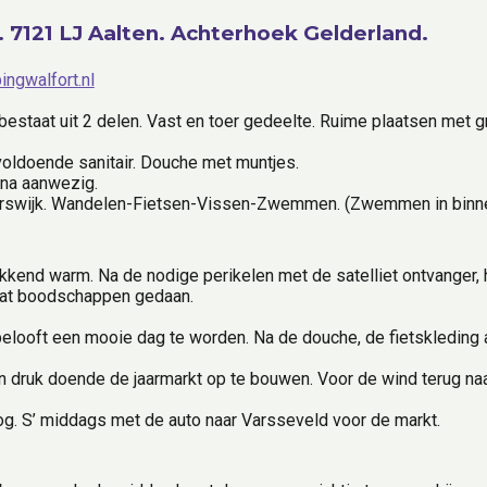
. 7121 LJ Aalten. Achterhoek Gelderland.
ngwalfort.nl
staat uit 2 delen. Vast en toer gedeelte. Ruime plaatsen met gra
 voldoende sanitair. Douche met muntjes.
una aanwezig.
erswijk. Wandelen-Fietsen-Vissen-Zwemmen. (Zwemmen in binne
kkend warm. Na de nodige perikelen met de satelliet ontvanger, 
wat boodschappen gedaan.
looft een mooie dag te worden. Na de douche, de fietskleding aan 
druk doende de jaarmarkt op te bouwen. Voor de wind terug naa
oog. S’ middags met de auto naar Varsseveld voor de markt.