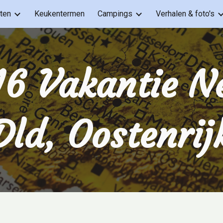
ten
Keukentermen
Campings
Verhalen & foto's
ip to main content
Skip to navigat
6 Vakantie Ne
Dld, Oostenrij