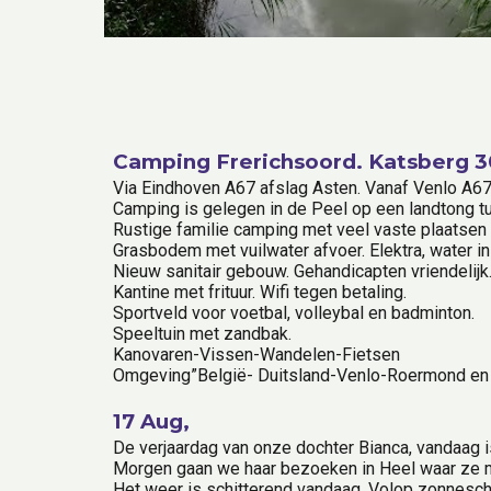
Camping Frerichsoord. Katsberg 30
Via Eindhoven A67 afslag Asten. Vanaf Venlo A67
Camping is gelegen in de Peel op een landtong t
Rustige familie camping met veel vaste plaatsen e
Grasbodem met vuilwater afvoer. Elektra, water in
Nieuw sanitair gebouw. Gehandicapten vriendelijk.
Kantine met frituur. Wifi tegen betaling.
Sportveld voor voetbal, volleybal en badminton.
Speeltuin met zandbak.
Kanovaren-Vissen-Wandelen-Fietsen
Omgeving”België- Duitsland-Venlo-Roermond en
17 Aug,
De verjaardag van onze dochter Bianca, vandaag is
Morgen gaan we haar bezoeken in Heel waar ze me
Het weer is schitterend vandaag. Volop zonneschi