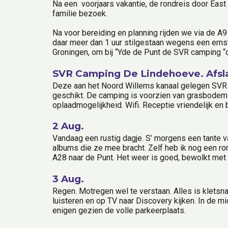
Na een  voorjaars vakantie, de rondreis door Ea
familie bezoek.
Na voor bereiding en planning rijden we via de A9 
daar meer dan 1 uur stilgestaan wegens een ernst
Groningen, om bij “Yde de Punt de SVR camping “
SVR Camping De Lindehoeve. Afsla
Deze aan het Noord Willems kanaal gelegen SVR c
geschikt. De camping is voorzien van grasbodem me
oplaadmogelijkheid. Wifi. Receptie vriendelijk
2 Aug.
Vandaag een rustig dagje. S’ morgens een tante va
albums die ze mee bracht. Zelf heb ik nog een ro
A28 naar de Punt. Het weer is goed, bewolkt met
3 Aug.
Regen. Motregen wel te verstaan. Alles is kletsna
luisteren en op TV naar Discovery kijken. In de 
enigen gezien de volle parkeerplaats.