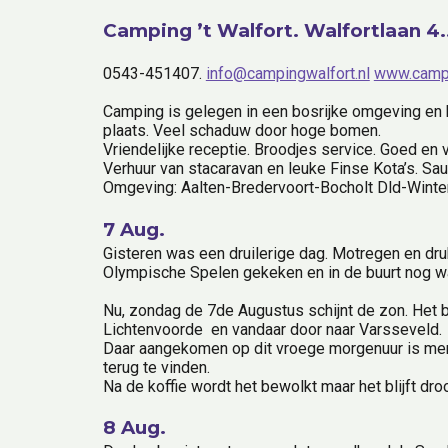
Camping ’t Walfort. Walfortlaan 4.
0543-451407. 
info@campingwalfort.nl
www.campi
Camping is gelegen in een bosrijke omgeving en be
plaats. Veel schaduw door hoge bomen.
Vriendelijke receptie. Broodjes service. Goed en
Verhuur van stacaravan en leuke Finse Kota’s. Sa
Omgeving: Aalten-Bredervoort-Bocholt Dld-Wint
7 Aug.
Gisteren was een druilerige dag. Motregen en dru
Olympische Spelen gekeken en in de buurt nog 
Nu, zondag de 7de Augustus schijnt de zon. Het be
Lichtenvoorde  en vandaar door naar Varsseveld.
Daar aangekomen op dit vroege morgenuur is men 
terug te vinden.
Na de koffie wordt het bewolkt maar het blijft dr
8 Aug.