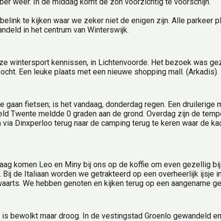
r weer. In de middag komt de zon voorzichtig te voorschijn.
belink te kijken waar we zeker niet de enigen zijn. Alle parkeer p
ndeld in het centrum van Winterswijk.
ze wintersport kennissen, in Lichtenvoorde. Het bezoek was geze
ocht. Een leuke plaats met een nieuwe shopping mall. (Arkadis).
 gaan fietsen; is het vandaag, donderdag regen. Een druilerige
ld Twente meldde 0 graden aan de grond. Overdag zijn de temper
via Dinxperloo terug naar de camping terug te keren waar de ka
g komen Leo en Miny bij ons op de koffie om even gezellig bij 
ij de Italiaan worden we getrakteerd op een overheerlijk ijsje in
swaarts. We hebben genoten en kijken terug op een aangename ge
t is bewolkt maar droog. In de vestingstad Groenlo gewandeld e