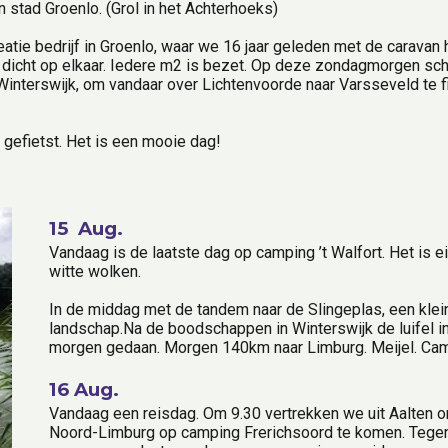
n stad Groenlo. (Grol in het Achterhoeks)
ie bedrijf in Groenlo, waar we 16 jaar geleden met de caravan h
 dicht op elkaar. Iedere m2 is bezet. Op deze zondagmorgen schij
an Winterswijk, om vandaar over Lichtenvoorde naar Varsseveld te 
gefietst. Het is een mooie dag!
15  Aug.
Vandaag is de laatste dag op camping ’t Walfort. Het is e
witte wolken.
In de middag met de tandem naar de Slingeplas, een klein
landschap.Na de boodschappen in Winterswijk de luifel in
morgen gedaan. Morgen 140km naar Limburg. Meijel. Cam
16 Aug.
Vandaag een reisdag. Om 9.30 vertrekken we uit Aalten om v
Noord-Limburg op camping Frerichsoord te komen. Tegen 