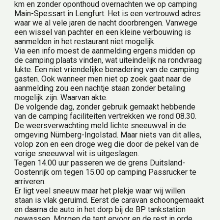
km en zonder oponthoud overnachten we op camping 
Main-Spessart in Lengfurt. Het is een vertrouwd adres 
waar we al vele jaren de nacht doorbrengen. Vanwege 
een wissel van pachter en een kleine verbouwing is 
aanmelden in het restaurant niet mogelijk.
Via een info moest de aanmelding ergens midden op 
de camping plaats vinden, wat uiteindelijk na rondvraag 
lukte. Een niet vriendelijke benadering van de camping 
gasten. Ook wanneer men niet op zoek gaat naar de 
aanmelding zou een nachtje staan zonder betaling 
mogelijk zijn. Waarvan akte.
De volgende dag, zonder gebruik gemaakt hebbende 
van de camping faciliteiten vertrekken we rond 08.30.
De weersverwachting meld lichte sneeuwval in de 
omgeving Nürnberg-Ingolstad. Maar niets van dit alles, 
volop zon en een droge weg die door de pekel van de 
vorige sneeuwval wit is uitgeslagen.
Tegen 14.00 uur passeren we de grens Duitsland-
Oostenrijk om tegen 15.00 op camping Passrucker te 
arriveren.
Er ligt veel sneeuw maar het plekje waar wij willen 
staan is vlak geruimd. Eerst de caravan schoongemaakt 
en daarna de auto in het dorp bij de BP tankstation 
gewassen. Morgen de tent ervoor en de rest in orde 