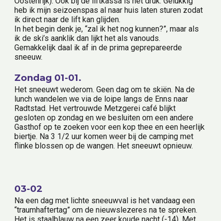
Oostenrijk). Ook bij de liftkassa is het druk. Gelukkig 
heb ik mijn seizoenspas al naar huis laten sturen zodat 
ik direct naar de lift kan glijden.
In het begin denk je, “zal ik het nog kunnen?”, maar als 
ik de ski’s aanklik dan lijkt het als vanouds.
Gemakkelijk daal ik af in de prima geprepareerde 
sneeuw.
Zondag 01-01.
Het sneeuwt wederom. Geen dag om te skiën. Na de 
lunch wandelen we via de loipe langs de Enns naar 
Radtstad. Het vertrouwde Metzgerei café blijkt 
gesloten op zondag en we besluiten om een andere 
Gasthof op te zoeken voor een kop thee en een heerlijk 
biertje. Na 3 1/2 uur komen weer bij de camping met 
flinke blossen op de wangen. Het sneeuwt opnieuw.
03-02
Na een dag met lichte sneeuwval is het vandaag een 
“traumhaftertag” om de nieuwslezeres na te spreken. 
Het is staalblauw na een zeer koude nacht (-14). Met 