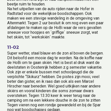
beetje ruim te houden.
Na het uitpellen van de auto rijden naar de Hofer in 
Radtstad voor de wekelijkse boodschappen. Ook 
maken we een stevige wandeling in de omgeving van 
Altenmarkt. Tegen 2 uur besluit ik om nog even een paar 
afdalingen te maken op de HoBi waar de vers gevallen 
sneeuw voor hoopjes en `griffige` sneeuw zorgt, wat 
het skiën, tot `werkskiën` maakte.
11-02
Super wetter, staal blauw en de zon al boven de bergen. 
Dit beloofd een mooie dag te worden. Na de koffie naar 
de HoBi om te gaan skiën. Het is best al druk want de 
deelstaten in Oostenrijk hebben z.g semester vakantie. 
Ook zijn er enkele bussen met schooljeugd die de 
verplichte “Skikurz” hebben. De pistes zijn mooi, veel 
beter dan gister, en ik raas dan ook als een Marcel 
Hirscher naar beneden. Wel goed uitkijken naar andere 
skiërs en vooral kinderen die soms zomaar dwars 
oversteken. Tegen 13.30 keer ik weer terug naar de 
camping om na een lekkere douche in de zon te zitten 
Tegen vieren nog een rondje gewandeld en bij de Spar 
nog wat boodschapjes gedaan.