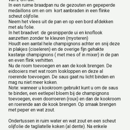
In een ruime braadpan nu de gezouten en gepeperde 
medaillons om en om  kort aanbraden in een flinke 
scheut olijfolie.
Neem het vlees uit de pan en op een bord afdekken 
met alu folie.
In het braadvet  de gesnipperde ui en knoflook 
aanzetten zonder te kleuren (myoteren)
Houdt een aantal hele champignons achter en snij deze 
in plakjes (ciseleren) en de overige fijn gehakte 
kastanje champignons ( met mes of in mixer) in de pan 
en even flink verhitten.
Nu de room toevoegen en aan de kook brengen. De 
eidooiers met wat room loskloppen en deze al 
roerende toevoegen. De saus gaat nu licht binden en 
mag nu niet meer koken.
Note: wanneer u kookroom gebruikt kunt u om de saus 
te binden, een eetlepel bloem bij de champignons 
toevoegen, even doorroeren (roux) en dan de kookroom 
en roerende aan de kook brengen. Op smaak brengen 
met peper en wat zout.
Ondertussen in ruim water en wat zout en een scheut 
olijfolie de tagliatelle koken (al dente). Na enkele 