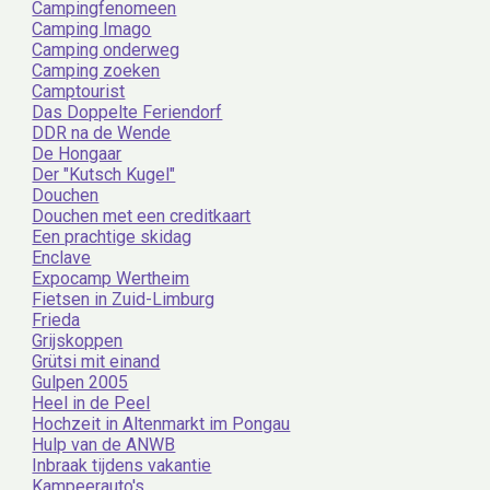
Campingfenomeen
Camping Imago
Camping onderweg
Camping zoeken
Camptourist
Das Doppelte Feriendorf
DDR na de Wende
De Hongaar
Der "Kutsch Kugel"
Douchen
Douchen met een creditkaart
Een prachtige skidag
Enclave
Expocamp Wertheim
Fietsen in Zuid-Limburg
Frieda
Grijskoppen
Grütsi mit einand
Gulpen 2005
Heel in de Peel
Hochzeit in Altenmarkt im Pongau
Hulp van de ANWB
Inbraak tijdens vakantie
Kampeerauto's