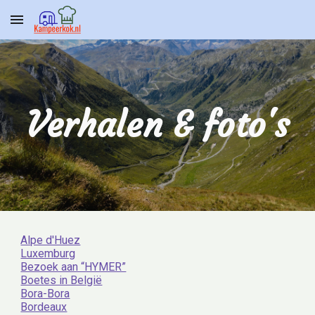
Skip to main content
Skip to navigation
Verhalen & foto's
Alpe d'Huez
Luxemburg
Bezoek aan “HYMER”
Boetes in België
Bora-Bora
Bordeaux